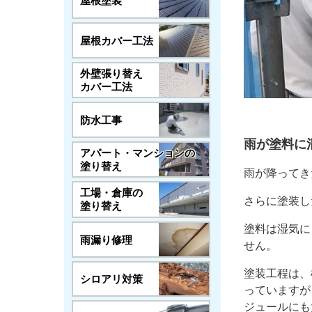
屋根塗装
屋根カバー工法
外壁張り替え
カバー工法
防水工事
雨が塗料に
アパート・マンションの
塗り替え
雨が降ってき
工場・倉庫の
さらに塗装し
塗り替え
塗料は湿気に
雨漏り修理
せん。
塗装工程は、
シロアリ対策
っていますが
ジュールにも