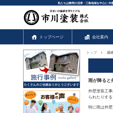
私たちは静岡の沼津・三島地域を中心に 外
トップページ
会社案内
トップ
函
雨が降ると
外壁塗装工事
られたりする
特に雨は外壁