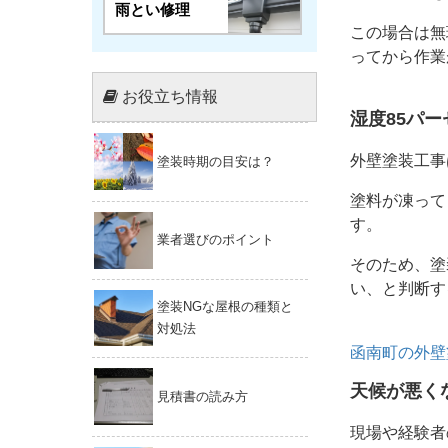
雨とい修理
この場合は無
ってから作業
お役立ち情報
湿度85パ
外壁塗装工事
塗装時期の目安は？
塗料が凍って
す。
業者選びのポイント
そのため、塗
い、と判断す
塗装NGな屋根の種類と
対処法
函南町の外壁
天候が悪く
見積書の読み方
現場や経験者