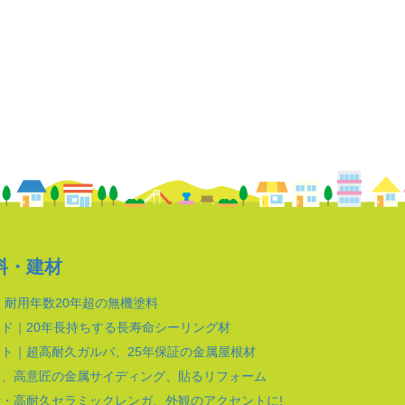
料・建材
｜耐用年数20年超の無機塗料
ド｜20年長持ちする長寿命シーリング材
ト｜超高耐久ガルバ、25年保証の金属屋根材
質、高意匠の金属サイディング、貼るリフォーム
・高耐久セラミックレンガ、外観のアクセントに!