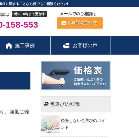
屋根に関することなら何でもご相談ください!
メールでのご相談は
相談は
9時～18時まで受付中!
-158-553
24時間受付中
施工事例
お客様の声
色選びの知識
り、強風に煽
後悔しない色選びのポイ
ント