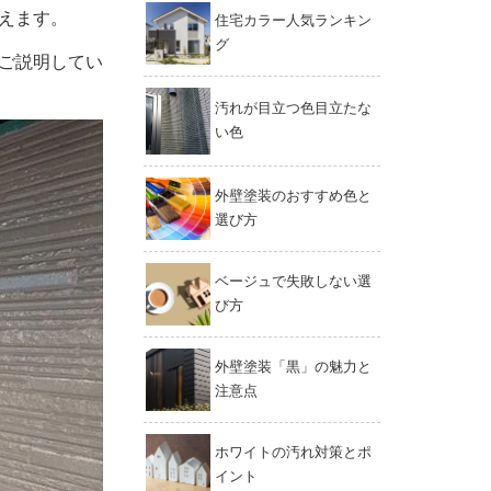
えます。
住宅カラー人気ランキン
グ
ご説明してい
汚れが目立つ色目立たな
い色
外壁塗装のおすすめ色と
選び方
ベージュで失敗しない選
び方
外壁塗装「黒」の魅力と
注意点
ホワイトの汚れ対策とポ
イント