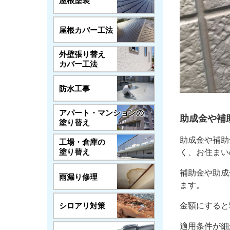
屋根塗装
屋根カバー工法
外壁張り替え
カバー工法
防水工事
アパート・マンションの
助成金や補
塗り替え
助成金や補助
工場・倉庫の
塗り替え
く、お住まい
補助金や助成
雨漏り修理
ます。
シロアリ対策
金額にすると
適用条件が細