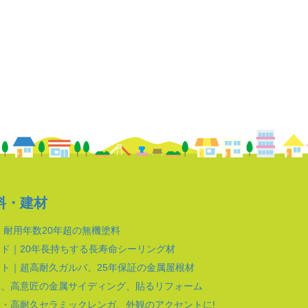
料・建材
｜耐用年数20年超の無機塗料
ド｜20年長持ちする長寿命シーリング材
ト｜超高耐久ガルバ、25年保証の金属屋根材
質、高意匠の金属サイディング、貼るリフォーム
・高耐久セラミックレンガ、外観のアクセントに!