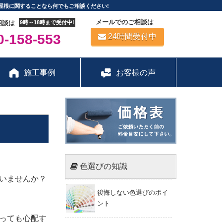
屋根に関することなら何でもご相談ください!
メールでのご相談は
相談は
9時～18時まで受付中!
-158-553
24時間受付中
施工事例
お客様の声
色選びの知識
いませんか？
後悔しない色選びのポイ
ント
っても心配す