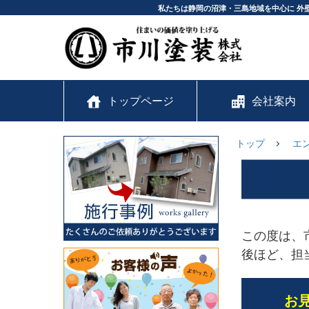
私たちは静岡の沼津・三島地域を中心に 外
トップページ
会社案内
トップ
エ
この度は、
後ほど、担
お