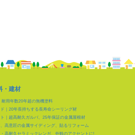
料・建材
｜耐用年数20年超の無機塗料
ド｜20年長持ちする長寿命シーリング材
ト｜超高耐久ガルバ、25年保証の金属屋根材
質、高意匠の金属サイディング、貼るリフォーム
・高耐久セラミックレンガ、外観のアクセントに!