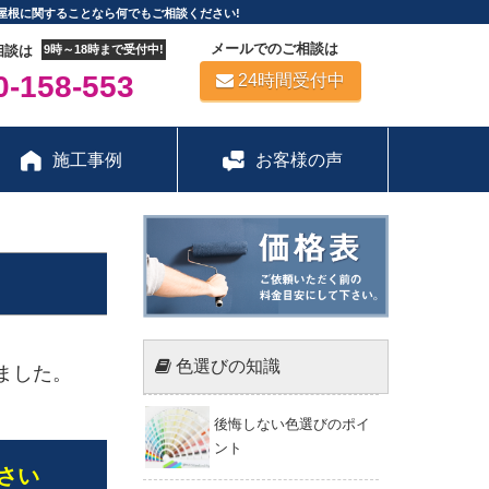
屋根に関することなら何でもご相談ください!
メールでのご相談は
相談は
9時～18時まで受付中!
-158-553
24時間受付中
施工事例
お客様の声
色選びの知識
ました。
後悔しない色選びのポイ
ント
さい