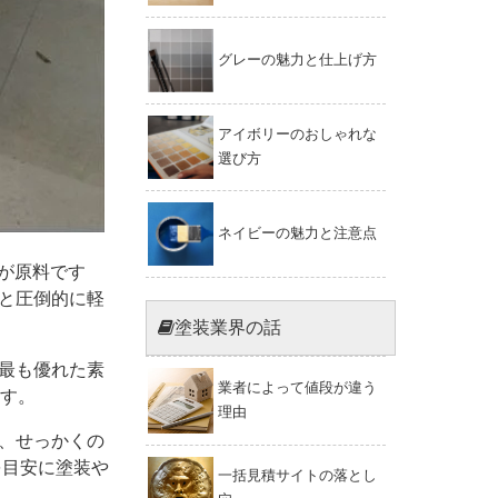
グレーの魅力と仕上げ方
アイボリーのおしゃれな
選び方
ネイビーの魅力と注意点
が原料です
と圧倒的に軽
塗装業界の話
最も優れた素
業者によって値段が違う
ます。
理由
、せっかくの
を目安に塗装や
一括見積サイトの落とし