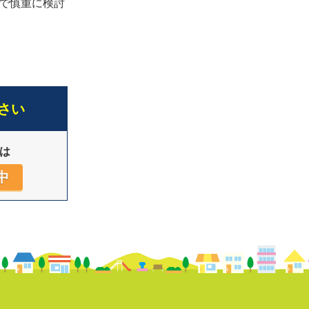
で慎重に検討
さい
は
中