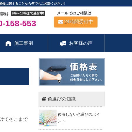
屋根に関することなら何でもご相談ください!
メールでのご相談は
相談は
9時～18時まで受付中!
-158-553
24時間受付中
施工事例
お客様の声
色選びの知識
後悔しない色選びのポイ
けてそこまで
ント