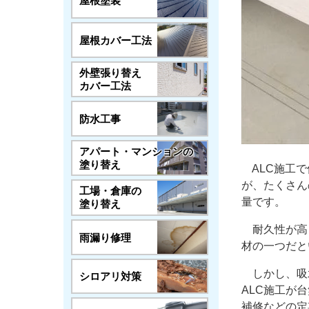
屋根塗装
屋根カバー工法
外壁張り替え
カバー工法
防水工事
アパート・マンションの
塗り替え
ALC施工で
が、たくさん
工場・倉庫の
量です。
塗り替え
耐久性が高く
雨漏り修理
材の一つだと
しかし、吸
シロアリ対策
ALC施工が
補修などの定