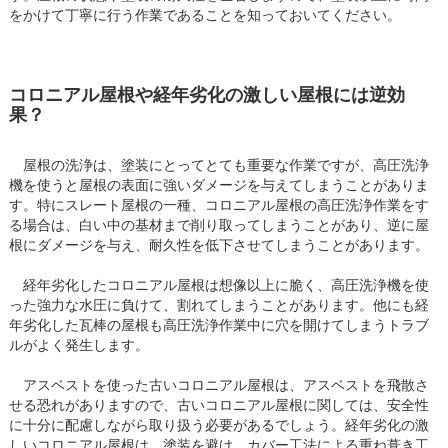
をかけて丁寧に行う作業であることを知っておいてください。
コロニアル屋根や経年劣化の激しい屋根には逆効
果？
屋根の洗浄は、塗装にとってとても重要な作業ですが、高圧洗浄
機を使うと屋根の表面に強いダメージを与えてしまうことがありま
す。特にスレート屋根の一種、コロニアル屋根の高圧洗浄作業をす
る場合は、白い中の基材まで削り取ってしまうことがあり、逆に屋
根にダメージを与え、耐久性を低下させてしまうことがあります。
経年劣化したコロニアル屋根は想像以上に脆く、高圧洗浄機を使
った強力な水圧に負けて、割れてしまうことがあります。他にも経
年劣化した瓦棒の屋根も高圧洗浄作業中に穴を開けてしまうトラブ
ルがよく発生します。
アスベストを使った古いコロニアル屋根は、アスベストを飛散さ
せる恐れがありますので、古いコロニアル屋根に関しては、安全性
に十分に配慮しながら取り扱う必要があるでしょう。経年劣化の激
しいコロニアル屋根は、塗装を避け、カバー工法による重ね葺き工