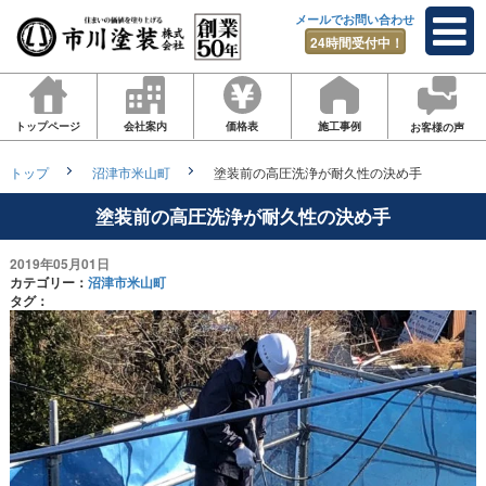
メールでお問い合わせ
24時間受付中！
トップページ
会社案内
価格表
施工事例
お客様の声
トップ
沼津市米山町
塗装前の高圧洗浄が耐久性の決め手
塗装前の高圧洗浄が耐久性の決め手
2019年05月01日
カテゴリー：
沼津市米山町
タグ：