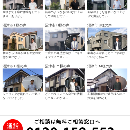
最後まで丁寧に作業をして下
新築のようなきれいな仕上が
新築のようなきれいな仕上が
さり、ありがと...
りで満足してい...
りで満足してい...
沼津市 F様の声
沼津市 H様の声
沼津市 U様の声
新築から15年が経ち外壁の状
一度目の外壁塗装は「セキス
業者さんが多くどこに頼めば
態が気になり...
イファミエス」...
いいかと悩んで...
沼津市 H様の声
沼津市 Ｙ様の声
沼津市 Ｍ様の声
シーリングが割れていて気に
どこのリフォーム会社に依頼
工事開始前のご近所様へのご
なっていました...
して良いのか分...
挨拶を初めとし...