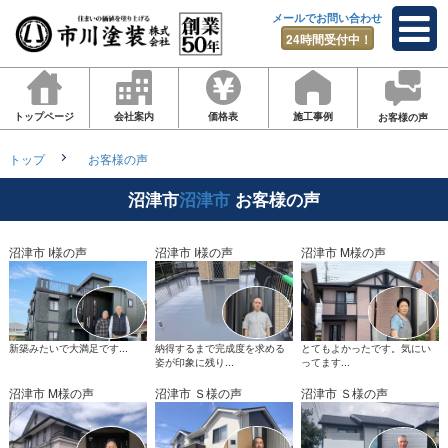
メールでお問い合わせ
24時間受付中！
トップページ
会社案内
価格表
施工事例
お客様の声
トップ
お客様の声
沼津市
沼津市
お客様の声
沼津市 I様の声
沼津市 I様の声
沼津市 M様の声
新築みたいで大満足です...
納得するまで完成度を求める
とてもよかったです。気にい
姿が印象に残り...
ってます...
沼津市 M様の声
沼津市 Ｓ様の声
沼津市 Ｓ様の声