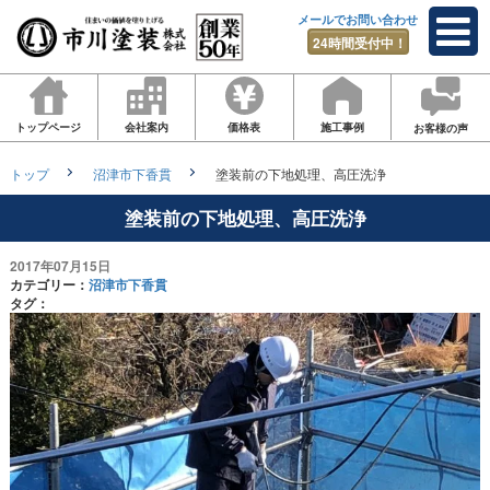
メールでお問い合わせ
24時間受付中！
トップページ
会社案内
価格表
施工事例
お客様の声
トップ
沼津市下香貫
塗装前の下地処理、高圧洗浄
塗装前の下地処理、高圧洗浄
2017年07月15日
カテゴリー：
沼津市下香貫
タグ：