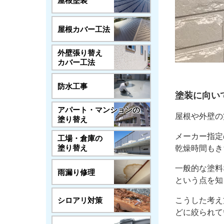
屋根塗装
屋根カバー工法
外壁張り替え
カバー工法
防水工事
塗装に向い
アパート・マンションの
屋根や外壁の
塗り替え
メーカー指定
工場・倉庫の
塗り替え
乾燥時間もき
一般的な塗料
雨漏り修理
という点を知
シロアリ対策
こうした考え
どに絞られて