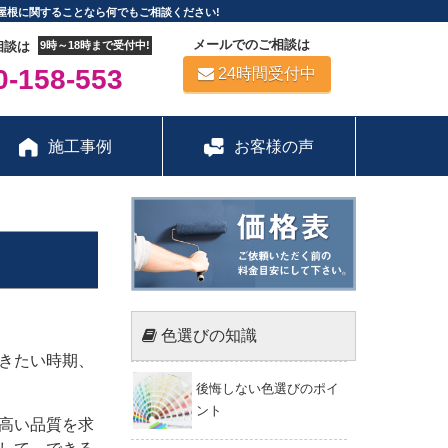
屋根に関することなら何でもご相談ください!
メールでのご相談は
相談は
9時～18時まで受付中!
-158-553
24時間受付中
施工事例
お客様の声
色選びの知識
きたい時期、
後悔しない色選びのポイ
ント
高い品質を求