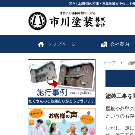
私たちは静岡の沼津・三島地域を中心に 外
トップページ
会社案内
トップ
函
塗装工事を
屋根や外壁の
というのも存
しかし、逆に