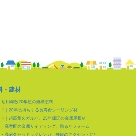
料・建材
｜耐用年数20年超の無機塗料
ド｜20年長持ちする長寿命シーリング材
ト｜超高耐久ガルバ、25年保証の金属屋根材
質、高意匠の金属サイディング、貼るリフォーム
・高耐久セラミックレンガ、外観のアクセントに!