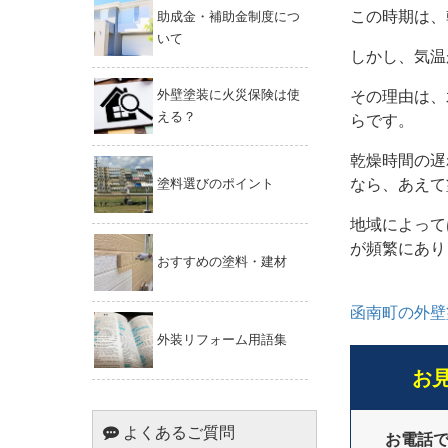
この時期は、
助成金・補助金制度につ
いて
しかし、気温
外壁塗装に火災保険は使
その理由は、
える？
らです。
乾燥時間の遅
なら、あえて
塗料選びのポイント
地域によって
が頻繁にあり
おすすめの塗料・建材
函南町の外壁
外装リフォーム用語集
お
よくあるご質問
お電話