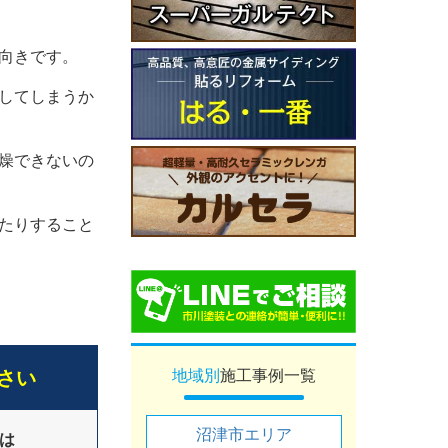
向きです。
してしまうか
燥できないの
たりすること
地域別
施工事例一覧
さい
沼津市エリア
は