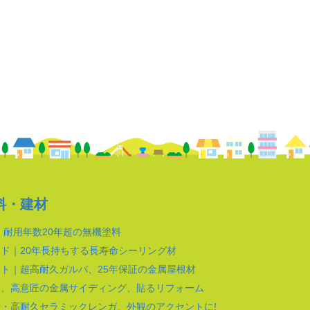
料・建材
｜耐用年数20年超の無機塗料
ド｜20年長持ちする長寿命シーリング材
ト｜超高耐久ガルバ、25年保証の金属屋根材
質、高意匠の金属サイディング、貼るリフォーム
・高耐久セラミックレンガ、外観のアクセントに!