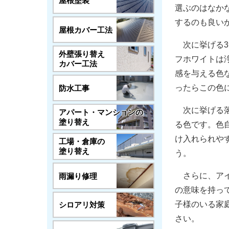
屋根塗装
選ぶのはなか
するのも良い
屋根カバー工法
次に挙げる3
外壁張り替え
フホワイトは
カバー工法
感を与える色
ったらこの色
防水工事
次に挙げる落
アパート・マンションの
塗り替え
る色です。色
け入れられや
工場・倉庫の
塗り替え
う。
雨漏り修理
さらに、アイ
の意味を持っ
子様のいる家
シロアリ対策
さい。