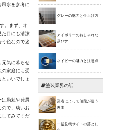
合風水を参考に
グレーの魅力と仕上げ方
す。まず、オ
見た目にも清潔
アイボリーのおしゃれな
合う色なので迷
選び方
ネイビーの魅力と注意点
し元気に暮らせ
代の家庭にも受
るといいでしょ
塗装業界の話
ーは勤勉や発展
業者によって値段が違う
なので、幼いお
理由
にしてみてくだ
一括見積サイトの落とし