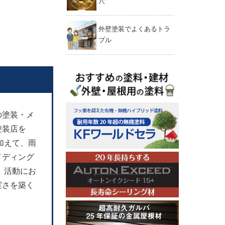
穴
外壁塗装でよくあるトラ
ブル
の塗装・メ
塗装店を
加えて、雨
イディング
、活動にお
実さを築く