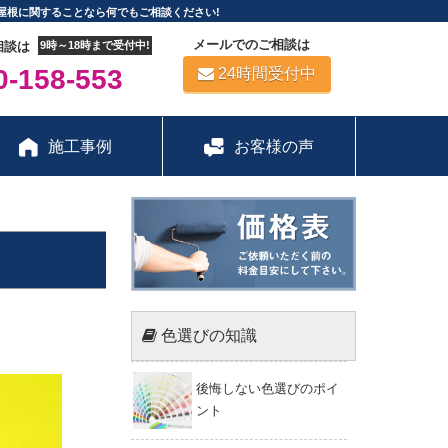
屋根に関することなら何でもご相談ください!
メールでのご相談は
相談は
9時～18時まで受付中!
-158-553
24時間受付中
施工事例
お客様の声
色選びの知識
後悔しない色選びのポイ
ント