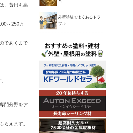
穴
は、費用も高
外壁塗装でよくあるトラ
0～250万
ブル
のであくまで
す。
専門分野をア
もらえます。