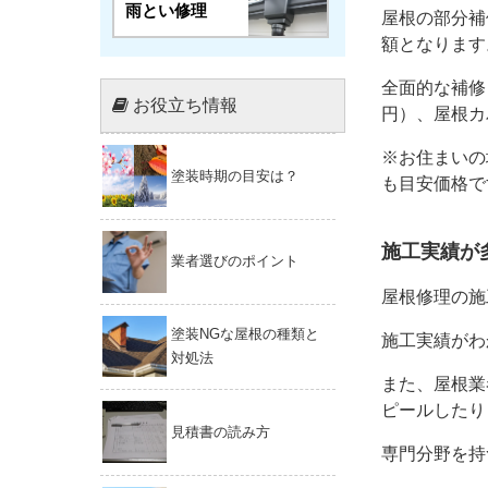
雨とい修理
屋根の部分補
額となります
全面的な補修
お役立ち情報
円）、屋根カ
※お住まいの
塗装時期の目安は？
も目安価格で
施工実績が
業者選びのポイント
屋根修理の施
塗装NGな屋根の種類と
施工実績がわ
対処法
また、屋根業
ピールしたり
見積書の読み方
専門分野を持