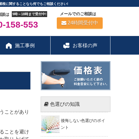
屋根に関することなら何でもご相談ください!
メールでのご相談は
相談は
9時～18時まで受付中!
-158-553
24時間受付中
施工事例
お客様の声
色選びの知識
うことがあり
後悔しない色選びのポイ
ント
ることを避け