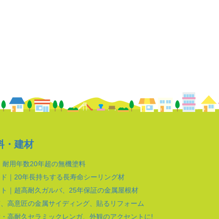
料・建材
｜耐用年数20年超の無機塗料
ド｜20年長持ちする長寿命シーリング材
ト｜超高耐久ガルバ、25年保証の金属屋根材
質、高意匠の金属サイディング、貼るリフォーム
・高耐久セラミックレンガ、外観のアクセントに!