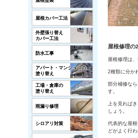
屋根塗装
屋根カバー工法
外壁張り替え
カバー工法
屋根修理の
防水工事
屋根修理は、
アパート・マンションの
2種類に分か
塗り替え
部分補修なら
工場・倉庫の
塗り替え
す。
上を見ればき
雨漏り修理
しょう。
シロアリ対策
代表的な屋根
どがよく行わ