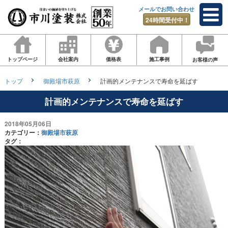
メールでお問い合わせ
24時間受付中！
トップページ
会社案内
価格表
施工事例
お客様の声
トップ
御殿場市萩原
計画的メンテナンスで寿命を延ばす
計画的メンテナンスで寿命を延ばす
2018年05月06日
カテゴリー：
御殿場市萩原
タグ：