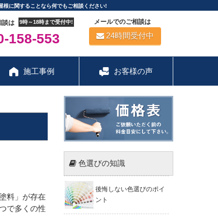
屋根に関することなら何でもご相談ください!
メールでのご相談は
相談は
9時～18時まで受付中!
-158-553
24時間受付中
施工事例
お客様の声
色選びの知識
後悔しない色選びのポイ
塗料」が存在
ント
つで多くの性