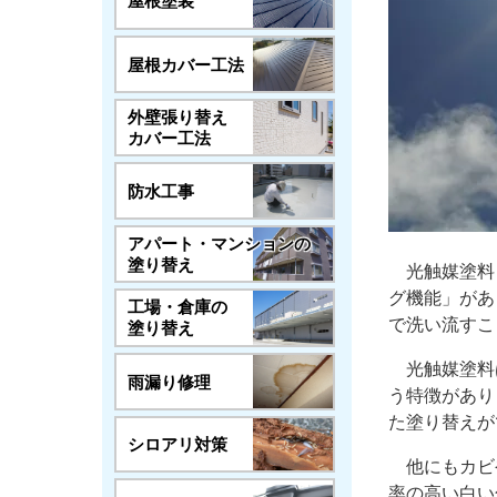
屋根塗装
屋根カバー工法
外壁張り替え
カバー工法
防水工事
アパート・マンションの
塗り替え
光触媒塗料
グ機能」があ
工場・倉庫の
で洗い流すこ
塗り替え
光触媒塗料
雨漏り修理
う特徴があり
た塗り替えが
シロアリ対策
他にもカビ
率の高い白い