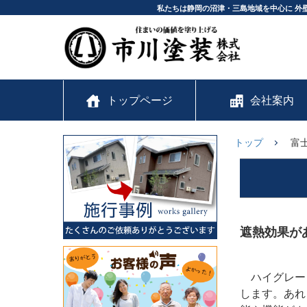
私たちは静岡の沼津・三島地域を中心に 外
トップページ
会社案内
トップ
富
遮熱効果が
ハイグレー
します。あれ