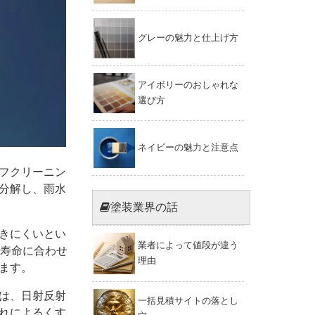
グレーの魅力と仕上げ方
アイボリーのおしゃれな
選び方
ネイビーの魅力と注意点
フクリーニン
分解し、雨水
塗装業界の話
きにくいとい
業者によって値段が違う
の寿命に合わせ
理由
ます。
は、日射反射
一括見積サイトの落とし
れによるくす