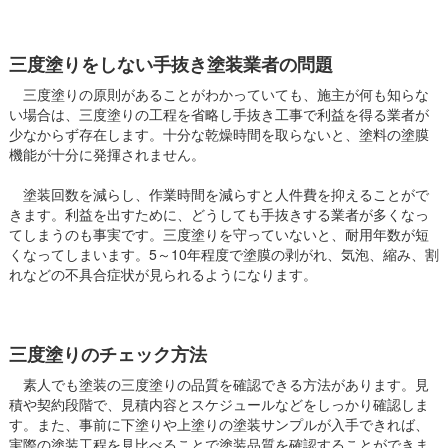
三度塗りをしない手抜き塗装業者の問題
三度塗りの原則があることがわかっていても、施主が何も知らな
い場合は、三度塗りの工程を省略し手抜き工事で利益を得る業者が
少なからず存在します。十分な乾燥時間を取らないと、塗料の塗膜
機能が十分に発揮されません。
塗装回数を減らし、作業時間を減らすと人件費を抑えることがで
きます。利益を出すために、どうしても手抜きする業者が多くなっ
てしまうのも事実です。三度塗りを守っていないと、耐用年数が短
くなってしまいます。5～10年程度で塗膜の剥がれ、気泡、縮み、割
れなどの不具合症状が見られるようになります。
三度塗りのチェック方法
素人でも塗装の三度塗りの品質を確認できる方法があります。見
積や契約段階で、見積内容とスケジュールなどをしっかり確認しま
す。また、事前に下塗りや上塗りの塗装サンプルが入手できれば、
実際の塗装工程を見比べることで塗装品質を確認することができま