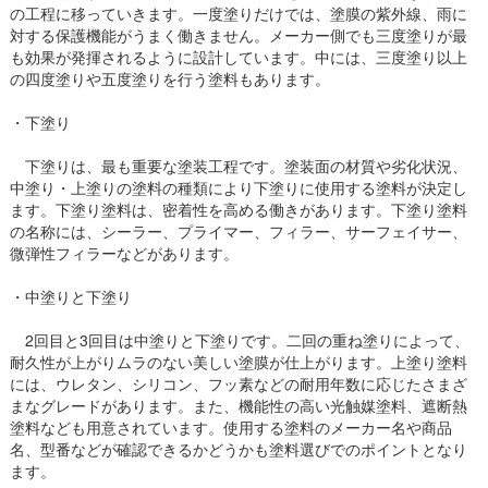
の工程に移っていきます。一度塗りだけでは、塗膜の紫外線、雨に
対する保護機能がうまく働きません。メーカー側でも三度塗りが最
も効果が発揮されるように設計しています。中には、三度塗り以上
の四度塗りや五度塗りを行う塗料もあります。
・下塗り
下塗りは、最も重要な塗装工程です。塗装面の材質や劣化状況、
中塗り・上塗りの塗料の種類により下塗りに使用する塗料が決定し
ます。下塗り塗料は、密着性を高める働きがあります。下塗り塗料
の名称には、シーラー、プライマー、フィラー、サーフェイサー、
微弾性フィラーなどがあります。
・中塗りと下塗り
2回目と3回目は中塗りと下塗りです。二回の重ね塗りによって、
耐久性が上がりムラのない美しい塗膜が仕上がります。上塗り塗料
には、ウレタン、シリコン、フッ素などの耐用年数に応じたさまざ
まなグレードがあります。また、機能性の高い光触媒塗料、遮断熱
塗料なども用意されています。使用する塗料のメーカー名や商品
名、型番などが確認できるかどうかも塗料選びでのポイントとなり
ます。